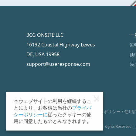
3CG ONSITE LLC
一
16192 Coastal Highway Lewes
無
DE, USA 19958
価
support@useresponse.com
統
本ウェブサイトの利用を継続するこ
とにより、お客様は当社の
プライバ
プライバシー ポリシー
/
利用規約
/
返金ポリシー
/
使用
シーポリシーに
従ったクッキーの使
用に同意したものとみなされます。
Copyrights © 2011 - 2024. 3CG Onsite LLC. All Rights Reserved.