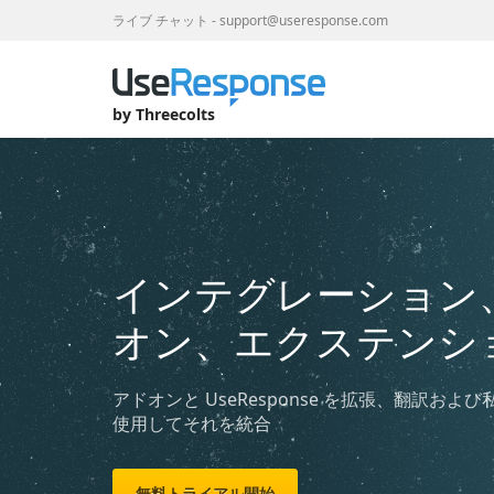
ライブ チャット
-
support@useresponse.com
by Threecolts
インテグレーション
オン、エクステンシ
アドオンと UseResponse を拡張、翻訳および私
使用してそれを統合
無料トライアル開始