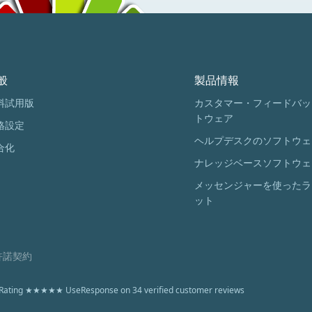
般
製品情報
料試用版
カスタマー・フィードバッ
トウェア
格設定
ヘルプデスクのソフトウェ
合化
ナレッジベースソフトウェ
メッセンジャーを使ったラ
ット
許諾契約
Rating
★★★★★
UseResponse
on
34
verified customer reviews