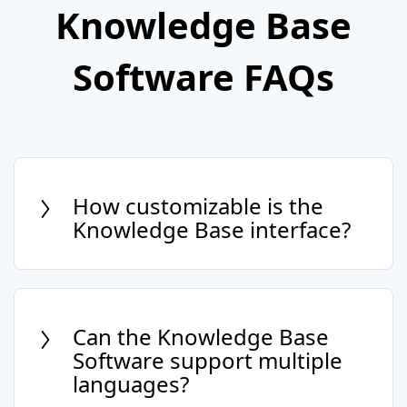
Knowledge Base
Software FAQs
How customizable is the
Knowledge Base interface?
Our Knowledge Base Software offers
extensive customization options to
ensure the platform reflects your brand's
Can the Knowledge Base
identity and meets your specific needs.
Software support multiple
languages?