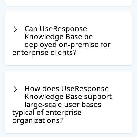
Yes, it's designed to cater to a global
audience with multi-language support,
enabling you to serve customers in their
Can UseResponse
preferred language.
Knowledge Base be
deployed on-premise for
enterprise clients?
Yes, our Knowledge Base Software offers
both cloud and on-premise deployment
options to meet the specific
How does UseResponse
infrastructure requirements of enterprise
Knowledge Base support
clients.
large-scale user bases
typical of enterprise
organizations?
Our platform is designed to scale